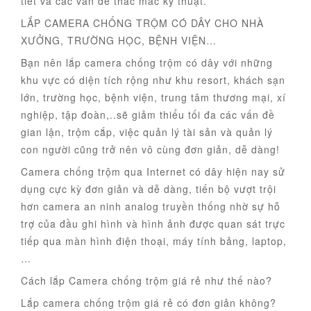
tiết và các vấn đề thắc mắc kỹ thuật.
LẮP CAMERA CHỐNG TRỘM CÓ DÂY CHO NHÀ
XƯỞNG, TRƯỜNG HỌC, BỆNH VIỆN…
Bạn nên lắp camera chống trộm có dây với những
khu vực có diện tích rộng như khu resort, khách sạn
lớn, trường học, bệnh viện, trung tâm thương mại, xí
nghiệp, tập đoàn,..sẽ giảm thiểu tối đa các vấn đề
gian lận, trộm cắp, việc quản lý tài sản và quản lý
con người cũng trở nên vô cùng đơn giản, dễ dàng!
Camera chống trộm qua Internet có dây hiện nay sử
dụng cực kỳ đơn giản và dễ dàng, tiến bộ vượt trội
hơn camera an ninh analog truyền thống nhờ sự hỗ
trợ của đầu ghi hình và hình ảnh được quan sát trực
tiếp qua màn hình điện thoại, máy tính bảng, laptop,
…
Cách lắp Camera chống trộm giá rẻ như thế nào?
Lắp camera chống trộm giá rẻ có đơn giản không?