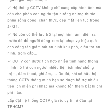
✓ Hệ thống CCTV không chỉ cung cấp hình ảnh mà
còn cho phép con người tận hưởng những thước
phim sống động, chân thực, đẹp mắt liên tục trong
24/24.
✓ Nó còn có thể lưu trữ lại mọi hình ảnh diễn ra
trước đó để người dùng xem lại phục vụ hiệu quả
cho công tác giám sát an ninh khu phố, điều tra an
ninh, trộm cắp…
✓ CCTV còn được tích hợp nhiều tính năng thông
minh hỗ trợ con người nhiều tiện ích như chống
trộm, đàm thoại, ghi âm,…. Do đó, khi sở hữu hệ
thống CCTV thông minh bạn sẽ được hỗ trợ nhiều
tiện ích miễn phí khác mà không tốn thêm bất kì chi
phí nào.
Lắp đặt hệ thống CCTV giá rẻ, uy tín ở đâu tại
TPHCM?