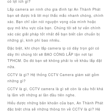
có lợi ích gì?
Lắp camera an ninh cho gia đình tại An Thành Phát
bạn sẽ được trả lời mọi thắc mắc nhanh chóng, chính
xác. Bạn chỉ cần nói nguyện vọng của mình hoặc
quy mô khu vực của bạn. Chúng tôi sẽ tư vấn chính
xác các giải pháp tốt nhất để bạn biết cần chuẩn bị
những gì, kinh phí bao nhiêu.
Đặc biệt, khi chọn lắp camera ip có dây trọn gói có
dây thì chúng tôi sẽ BAO CÔNG LẮP tận nơi tại
TPHCM. Do đó bạn sẽ không phải lo về khâu lắp đặt
nữa.
CCTV là gì? Hệ thống CCTV Camera giám sát gồm
những gì?
CCTV là gì, CCTV camera là gì sẽ còn là câu hỏi khá
lạ lẫm với những ai lần đầu tiên nghe.
Hiểu được những băn khoăn của bạn, An Thành Phát
đặc biệt chia sẻ những thông tin về CCTV là gì? Hệ