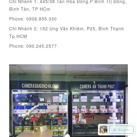
Chi Nhánh 1: 445/38 Tân Hòa Đông,P Bình Trị Đông,
Bình Tân, TP HCm
Phone: 0906.855.330
Chi Nhánh 2: 152 Ung Văn Khiêm, P25, Bình Thạnh
Tp.HCM
Phone: 090.245.2577
フォロー