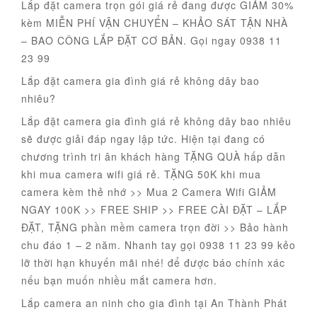
Lắp đặt camera trọn gói giá rẻ đang được GIẢM 30%
kèm MIỄN PHÍ VẬN CHUYỂN – KHẢO SÁT TẬN NHÀ
– BAO CÔNG LẮP ĐẶT CƠ BẢN. Gọi ngay 0938 11
23 99
Lắp đặt camera gia đình giá rẻ không dây bao
nhiêu?
Lắp đặt camera gia đình giá rẻ không dây bao nhiêu
sẽ được giải đáp ngay lập tức. Hiện tại đang có
chương trình tri ân khách hàng TẶNG QUÀ hấp dẫn
khi mua camera wifi giá rẻ. TẶNG 50K khi mua
camera kèm thẻ nhớ >> Mua 2 Camera Wifi GIẢM
NGAY 100K >> FREE SHIP >> FREE CÀI ĐẶT – LẮP
ĐẶT, TẶNG phần mềm camera trọn đời >> Bảo hành
chu đáo 1 – 2 năm. Nhanh tay gọi 0938 11 23 99 kẻo
lỡ thời hạn khuyến mãi nhé! để được báo chính xác
nếu bạn muốn nhiều mắt camera hơn.
Lắp camera an ninh cho gia đình tại An Thành Phát