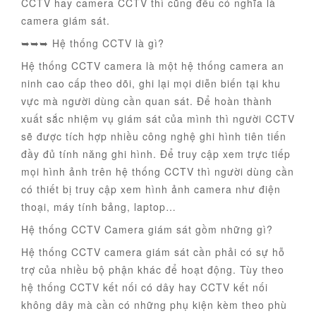
CCTV hay camera CCTV thì cũng đều có nghĩa là
camera giám sát.
➥➥➥ Hệ thống CCTV là gì?
Hệ thống CCTV camera là một hệ thống camera an
ninh cao cấp theo dõi, ghi lại mọi diễn biến tại khu
vực mà người dùng cần quan sát. Để hoàn thành
xuất sắc nhiệm vụ giám sát của mình thì người CCTV
sẽ được tích hợp nhiều công nghệ ghi hình tiên tiến
đầy đủ tính năng ghi hình. Để truy cập xem trực tiếp
mọi hình ảnh trên hệ thống CCTV thì người dùng cần
có thiết bị truy cập xem hình ảnh camera như điện
thoại, máy tính bảng, laptop…
Hệ thống CCTV Camera giám sát gồm những gì?
Hệ thống CCTV camera giám sát cần phải có sự hỗ
trợ của nhiều bộ phận khác để hoạt động. Tùy theo
hệ thống CCTV kết nối có dây hay CCTV kết nối
không dây mà cần có những phụ kiện kèm theo phù