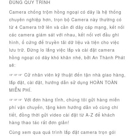
ĐÚNG QUY TRÌNH
Camera chống trộm hồng ngoại có dây là hệ thống
chuyên nghiệp hơn, trọn bộ Camera này thường có
từ 4 Camera trở lên và cần đi dây cáp mạng, kết nối
các camera giám sát với nhau, kết nối vơi đầu ghi
hình, ổ cứng để truyền tải dữ liệu và tiện cho việc
lưu trữ. Đừng lo lắng việc lắp và cài đặt camera
hồng ngoại có dây khó khăn nhé, bởi An Thành Phát
sẽ:
☞☞☞ Cử nhân viên kỹ thuật đến tận nhà giao hàng,
lắp đặt, cài đặt, hướng dẫn sử dụng HOÀN TOÀN
MIỄN PHÍ.
☞☞☞ Với đơn hàng tỉnh, chúng tôi gửi hàng miễn
phí vận chuyển, tặng kèm hướng dẫn vô cùng chi
tiết, đồng thời gửi video cài đặt từ A-Z để khách
hàng thao tác rất đơn giản!
Cùng xem qua quá trình lắp đặt camera trọn gói