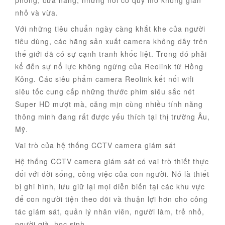
phòng, cửa hàng, những nơi có quy mô không gian
nhỏ và vừa.
Với những tiêu chuẩn ngày càng khắt khe của người
tiêu dùng, các hãng sản xuất camera không dây trên
thế giới đã có sự cạnh tranh khốc liệt. Trong đó phải
kể đến sự nổ lực không ngừng của Reolink từ Hồng
Kông. Các siêu phẩm camera Reolink kết nối wifi
siêu tốc cung cấp những thước phim siêu sắc nét
Super HD mượt mà, căng mịn cùng nhiều tính năng
thông minh đang rất được yếu thích tại thị trường Âu,
Mỹ.
Vai trò của hệ thống CCTV camera giám sát
Hệ thống CCTV camera giám sát có vai trò thiết thực
đối với đời sống, công việc của con người. Nó là thiết
bị ghi hình, lưu giữ lại mọi diễn biến tại các khu vực
để con người tiện theo dõi và thuận lợi hơn cho công
tác giám sát, quản lý nhân viên, người làm, trẻ nhỏ,
người già, học sinh,…