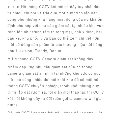
➢ ➣ ➤ Hệ thống CCTV kết nối có dây tuy phải đầu
tư nhiều chi phí và trải qua một quy trình lắp đặt
công phu nhưng khả năng hoạt động của nó khá ổn
định phù hợp với nhu cầu giám sát tại nhiều khu vực
rộng lớn như trung tâm thương mại, nhà xưởng, bãi
đậu xe, khu phố…. Và bạn có thể xem chi tiết hơn
một số dòng sản phẩm từ các thương hiệu nổi tiếng
như Hikvision, Tiandy, Dahua…
➲ Hệ thống CCTV Camera giám sát không dây
Nhằm đáp ứng nhu cầu giám sát của hệ thống
camera giám sát an ninh tại những khu vực có quy
mô nhỏ cùng nhiều đòi hỏi khắt khe để có một hệ
thống CCTV chuyên nghiệp, thoát khỏi những quy
trình lắp đặt rườm rà, tối giản mọi thao tác thì CCTV
kết nối không dây ra đời (còn gọi là camera wifi gia
đình).
Đối với CCTV camera kết nối không dây (mạng wifi)