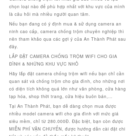
chọn loại nào để phù hợp nhất với khu vực của mình
là câu hỏi mà nhiều người quan tâm.
Nếu bạn đang có ý định mua & sử dụng camera an
ninh cao cấp, camera chống trộm chuyên nghiệp thì
nên tham khảo qua các gợi ý của An Thành Phát sau
đây.
LẮP ĐẶT CAMERA CHỐNG TRỘM WIFI CHO GIA
ĐÌNH & NHỮNG KHU VỰC NHỎ
Hãy lắp đặt camera chống trộm wifi nếu bạn chỉ cần
quan sát và chống trộm cho gia đình, cho những nơi
có diện tích không quá lớn như văn phòng, cửa hàng
tạp hóa, shop thời trang, cửa hiệu buôn bán,…
Tại An Thành Phát, bạn dễ dàng chọn mua được
nhiều model camera wifi cho gia đình với mức giá
siêu mềm, chỉ từ 280.000Đ. Đặc biệt, bạn còn được
MIỄN PHÍ VẬN CHUYỂN, được hướng dẫn cài đặt chi