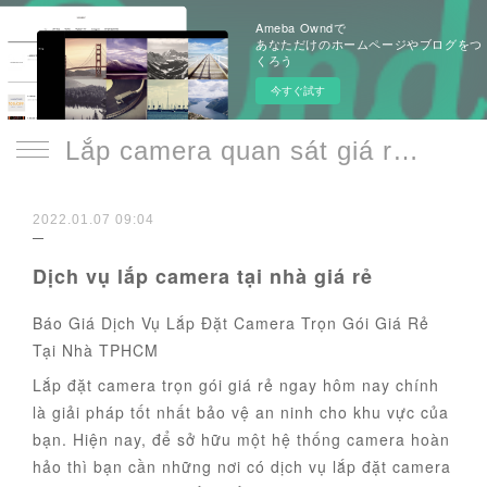
Ameba Owndで
あなただけのホームページやブログをつ
くろう
今すぐ試す
Lắp camera quan sát giá rẻ chính hãng Giám Sát Từ Xa
2022.01.07 09:04
Dịch vụ lắp camera tại nhà giá rẻ
Báo Giá Dịch Vụ Lắp Đặt Camera Trọn Gói Giá Rẻ
Tại Nhà TPHCM
Lắp đặt camera trọn gói giá rẻ ngay hôm nay chính
là giải pháp tốt nhất bảo vệ an ninh cho khu vực của
bạn. Hiện nay, để sở hữu một hệ thống camera hoàn
hảo thì bạn cần những nơi có dịch vụ lắp đặt camera